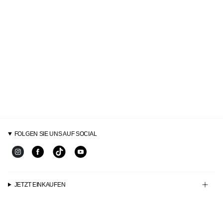
FOLGEN SIE UNS AUF SOCIAL
TikTok
Instagram
Facebook
YouTube
JETZT EINKAUFEN
HILFE-LINKS