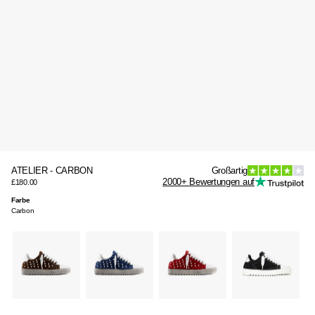
ATELIER - CARBON
Großartig
2000+ Bewertungen auf
£180.00
Farbe
Carbon
diesel-
diesel-
diesel-
acrylic-
cl
chocolate
navy
red
black