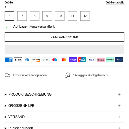
Größe
Größentabelle
6
6
7
8
9
10
11
12
Auf Lager:
Heute versandfertig
ZUM WARENKORB
Expressversandoptionen
14-tägiges Rückgaberecht
PRODUKTBESCHREIBUNG
GRÖSSENHILFE
VERSAND
Rücksendungen