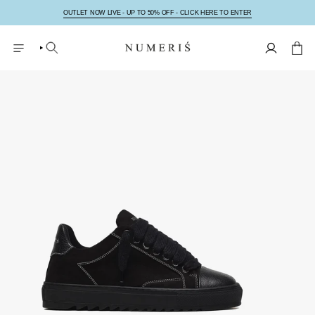
Zum
Inhalt
OUTLET NOW LIVE - UP TO 50% OFF - CLICK HERE TO ENTER
springen
SUCHE
KONTO